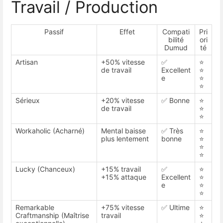
Travail / Production
Passif
Effet
Compati
Pri
bilité
ori
Dumud
té
Artisan
+50% vitesse
✅
⭐
de travail
Excellent
⭐
e
⭐
⭐
Sérieux
+20% vitesse
✅ Bonne
⭐
de travail
⭐
⭐
Workaholic (Acharné)
Mental baisse
✅ Très
⭐
plus lentement
bonne
⭐
⭐
⭐
Lucky (Chanceux)
+15% travail
✅
⭐
+15% attaque
Excellent
⭐
e
⭐
⭐
Remarkable
+75% vitesse
✅ Ultime
⭐
Craftmanship (Maîtrise
travail
⭐