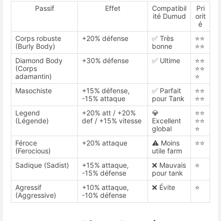
Passif
Effet
Compatibil
Pri
ité Dumud
orit
é
Corps robuste
+20% défense
✅ Très
⭐⭐
(Burly Body)
bonne
⭐⭐
Diamond Body
+30% défense
✅ Ultime
⭐⭐
(Corps
⭐⭐
adamantin)
⭐
Masochiste
+15% défense,
✅ Parfait
⭐⭐
-15% attaque
pour Tank
⭐⭐
Legend
+20% att / +20%
💎
⭐⭐
(Légende)
def / +15% vitesse
Excellent
⭐⭐
global
⭐
Féroce
+20% attaque
⚠️ Moins
⭐⭐
(Ferocious)
utile farm
Sadique (Sadist)
+15% attaque,
❌ Mauvais
⭐
-15% défense
pour tank
Agressif
+10% attaque,
❌ Évite
⭐
(Aggressive)
-10% défense