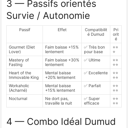
3 — Passifs orientés
Survie / Autonomie
Passif
Effet
Compatibilit
Pri
é Dumud
orit
é
Gourmet (Diet
Faim baisse +15%
✅ Très bon
⭐⭐
Lover)
lentement
pour base
⭐
Mastery of
Faim baisse +30%
✅ Ultime
⭐⭐
Fasting
lentement
⭐⭐
Heart of the
Mental baisse
✅ Excellente
⭐⭐
Immovable King
+20% lentement
⭐⭐
Workaholic
Mental baisse
✅ Parfait
⭐⭐
(Acharné)
+15% lentement
⭐⭐
Nocturnal
Ne dort pas,
✅ Super
⭐⭐
travaille la nuit
efficace
⭐⭐
4 — Combo Idéal Dumud