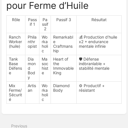
pour Ferme d’Huile
Rôle
Pass
Pa
Passif 3
Résultat
if 1
ssif
2
Ranch
Phila
Wo
Remarkabl
💰 Production d’huile
Worker
nthr
rka
e
x2 + endurance
(huile)
opist
holi
Craftmans
mentale infinie
c
hip
Tank
Dia
Ma
Heart of
🛡️ Défense
Base
mon
soc
the
inébranlable +
Défens
d
hist
Immovable
stabilité mentale
e
Bod
e
King
y
Mix
Artis
Wo
Diamond
⚙️ Productif +
Ferme/
an
rka
Body
résistant
Sécurit
holi
é
c
Enter
section
select
Previous
mode