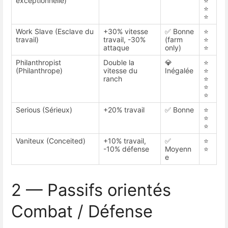
exceptionnelle)
⭐
⭐
⭐
Work Slave (Esclave du
+30% vitesse
✅ Bonne
⭐
travail)
travail, -30%
(farm
⭐
attaque
only)
⭐
Philanthropist
Double la
💎
⭐
(Philanthrope)
vitesse du
Inégalée
⭐
ranch
⭐
⭐
⭐
Serious (Sérieux)
+20% travail
✅ Bonne
⭐
⭐
⭐
Vaniteux (Conceited)
+10% travail,
✅
⭐
-10% défense
Moyenn
⭐
e
2 — Passifs orientés
Combat / Défense