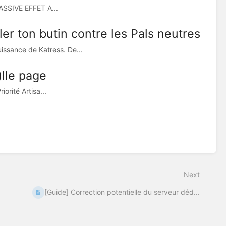
ASSIVE EFFET A...
er ton butin contre les Pals neutres
issance de Katress. De...
)lle page
orité Artisa...
Next
[Guide] Correction potentielle du serveur déd...