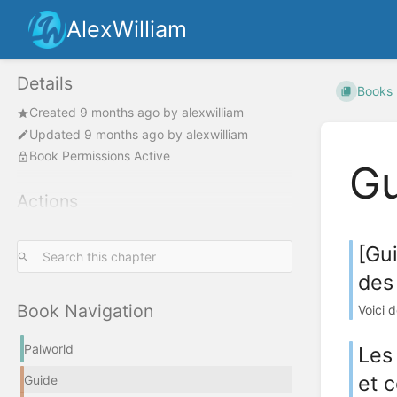
AlexWilliam
Details
Books
Created
9 months ago
by
alexwilliam
Updated
9 months ago
by
alexwilliam
Book Permissions Active
Gu
Actions
[Gui
des
Book Navigation
Voici d
Palworld
Les
et c
Guide