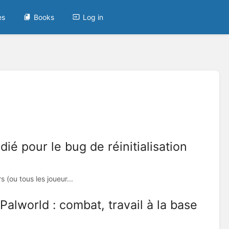
es
Books
Log in
ié pour le bug de réinitialisation
 (ou tous les joueur...
lworld : combat, travail à la base