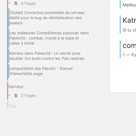
4 Pages
Meille
[Guide] Correction potentielle du serveur
dédié pour le bug de réinitialisation des
Katr
joueurs
Si tu 
Les meilleures Compétences passives dans
Palworld : combat, travail à la base et
com
celles à éviter
Katress dans Palworld : Le secret pour
1 — Pas
doubler ton butin contre les Pals neutres
compatibilité des Passifs - Dumud
(Palworld)lle page
Serveur
2 Pages
Tips