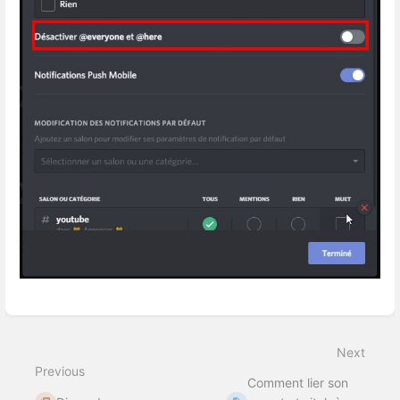
Enter
section
select
Next
mode
Previous
Comment lier son