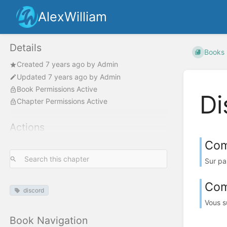
AlexWilliam
Details
Books
Created
7 years ago
by
Admin
Updated
7 years ago
by
Admin
Book Permissions Active
Di
Chapter Permissions Active
Actions
Com
Sur pa
Com
discord
Vous s
Book Navigation