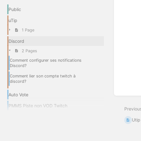
Public
uTip
1 Page
Discord
2 Pages
Comment configurer ses notifications
Discord?
Comment lier son compte twitch à
discord?
Auto Vote
PMMS Piste non VOD Twitch
Previou
Utip