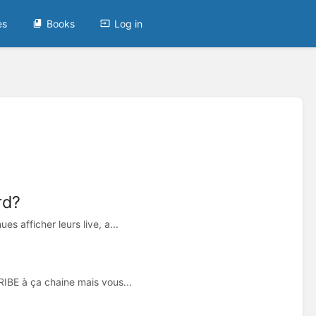
es
Books
Log in
rd?
 afficher leurs live, a...
IBE à ça chaine mais vous...